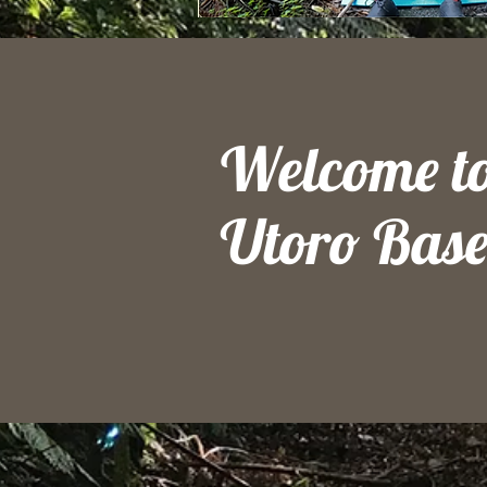
Welcome t
Utoro Bas