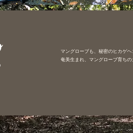
o
マングローブも、秘密のヒカゲヘ
e
奄美生まれ、マングローブ育ちの